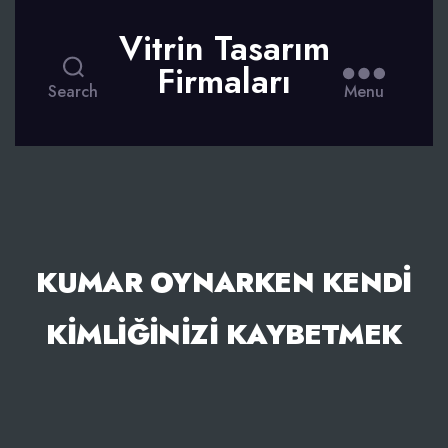
Vitrin Tasarım
Firmaları
Search
Menu
KUMAR OYNARKEN KENDI
KIMLIĞINIZI KAYBETMEK