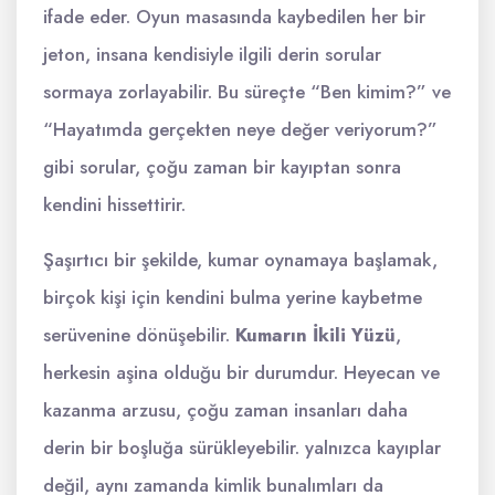
ifade eder. Oyun masasında kaybedilen her bir
jeton, insana kendisiyle ilgili derin sorular
sormaya zorlayabilir. Bu süreçte “Ben kimim?” ve
“Hayatımda gerçekten neye değer veriyorum?”
gibi sorular, çoğu zaman bir kayıptan sonra
kendini hissettirir.
Şaşırtıcı bir şekilde, kumar oynamaya başlamak,
birçok kişi için kendini bulma yerine kaybetme
serüvenine dönüşebilir.
Kumarın İkili Yüzü
,
herkesin aşina olduğu bir durumdur. Heyecan ve
kazanma arzusu, çoğu zaman insanları daha
derin bir boşluğa sürükleyebilir. yalnızca kayıplar
değil, aynı zamanda kimlik bunalımları da