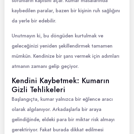
sorunların kapısını açar. Kumar masalarında
kaybedilen paralar, bazen bir kişinin ruh sağlığını
da yerle bir edebilir.
Unutmayın ki, bu döngüden kurtulmak ve
geleceğinizi yeniden şekillendirmek tamamen
mümkün. Kendinize bir şans vermek için adımları
atmanın zamanı gelip geçiyor.
Kendini Kaybetmek: Kumarın
Gizli Tehlikeleri
Başlangıçta, kumar yalnızca bir eğlence aracı
olarak algılanıyor. Arkadaşlarla bir araya
gelindiğinde, eldeki para bir miktar risk almayı
gerektiriyor. Fakat burada dikkat edilmesi