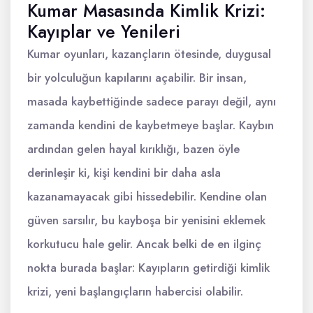
Kumar Masasında Kimlik Krizi:
Kayıplar ve Yenileri
Kumar oyunları, kazançların ötesinde, duygusal
bir yolculuğun kapılarını açabilir. Bir insan,
masada kaybettiğinde sadece parayı değil, aynı
zamanda kendini de kaybetmeye başlar. Kaybın
ardından gelen hayal kırıklığı, bazen öyle
derinleşir ki, kişi kendini bir daha asla
kazanamayacak gibi hissedebilir. Kendine olan
güven sarsılır, bu kayboşa bir yenisini eklemek
korkutucu hale gelir. Ancak belki de en ilginç
nokta burada başlar: Kayıpların getirdiği kimlik
krizi, yeni başlangıçların habercisi olabilir.