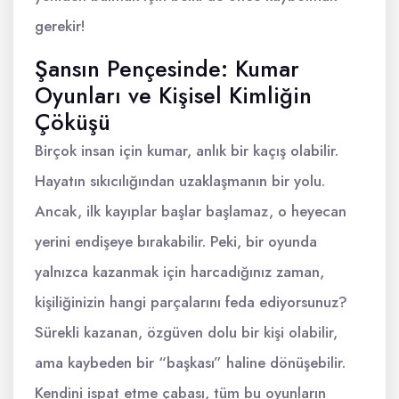
gerekir!
Şansın Pençesinde: Kumar
Oyunları ve Kişisel Kimliğin
Çöküşü
Birçok insan için kumar, anlık bir kaçış olabilir.
Hayatın sıkıcılığından uzaklaşmanın bir yolu.
Ancak, ilk kayıplar başlar başlamaz, o heyecan
yerini endişeye bırakabilir. Peki, bir oyunda
yalnızca kazanmak için harcadığınız zaman,
kişiliğinizin hangi parçalarını feda ediyorsunuz?
Sürekli kazanan, özgüven dolu bir kişi olabilir,
ama kaybeden bir “başkası” haline dönüşebilir.
Kendini ispat etme çabası, tüm bu oyunların