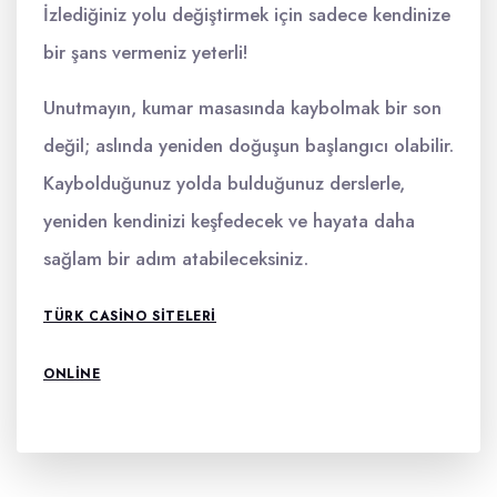
İzlediğiniz yolu değiştirmek için sadece kendinize
bir şans vermeniz yeterli!
Unutmayın, kumar masasında kaybolmak bir son
değil; aslında yeniden doğuşun başlangıcı olabilir.
Kaybolduğunuz yolda bulduğunuz derslerle,
yeniden kendinizi keşfedecek ve hayata daha
sağlam bir adım atabileceksiniz.
TÜRK CASINO SITELERI
ONLINE