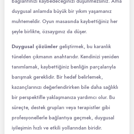
bağlantınızı kaybedeceğinizi düşünmezsiniz. Ama
duygusal anlamda büyük bir yıkım yaşamanız
muhtemeldir. Oyun masasında kaybettiğiniz her
şeyle birlikte, özsaygınız da düşer.
Duygusal çözümler
geliştirmek, bu karanlık
tünelden çıkmanın anahtarıdır. Kendinizi yeniden
tanımlamak, kaybettiğiniz benliğin parçalarıyla
barışmak gereklidir. Bir hedef belirlemek,
kazançlarınızı değerlendirirken bile daha sağlıklı
bir perspektifle yaklaşmanıza yardımcı olur. Bu
süreçte, destek grupları veya terapistler gibi
profesyonellerle bağlantıya geçmek, duygusal
iyileşimin hızlı ve etkili yollarından biridir.