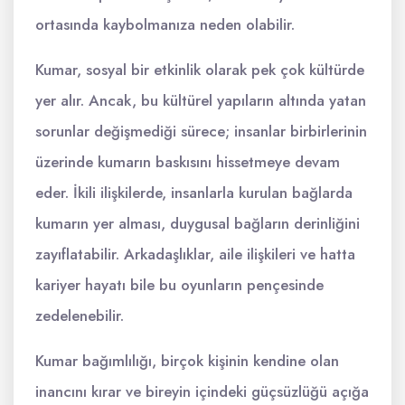
ortasında kaybolmanıza neden olabilir.
Kumar, sosyal bir etkinlik olarak pek çok kültürde
yer alır. Ancak, bu kültürel yapıların altında yatan
sorunlar değişmediği sürece; insanlar birbirlerinin
üzerinde kumarın baskısını hissetmeye devam
eder. İkili ilişkilerde, insanlarla kurulan bağlarda
kumarın yer alması, duygusal bağların derinliğini
zayıflatabilir. Arkadaşlıklar, aile ilişkileri ve hatta
kariyer hayatı bile bu oyunların pençesinde
zedelenebilir.
Kumar bağımlılığı, birçok kişinin kendine olan
inancını kırar ve bireyin içindeki güçsüzlüğü açığa