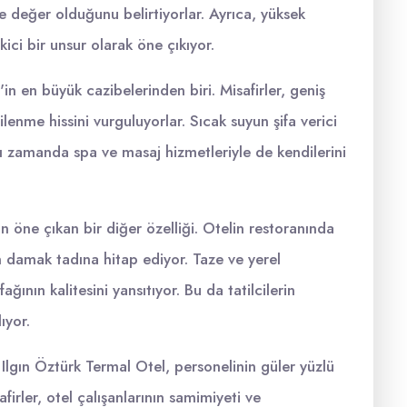
e değer olduğunu belirtiyorlar. Ayrıca, yüksek
kici bir unsur olarak öne çıkıyor.
in en büyük cazibelerinden biri. Misafirler, geniş
enme hissini vurguluyorlar. Sıcak suyun şifa verici
aynı zamanda spa ve masaj hizmetleriyle de kendilerini
 öne çıkan bir diğer özelliği. Otelin restoranında
rin damak tadına hitap ediyor. Taze ve yerel
ının kalitesini yansıtıyor. Bu da tatilcilerin
ıyor.
 Ilgın Öztürk Termal Otel, personelinin güler yüzlü
irler, otel çalışanlarının samimiyeti ve