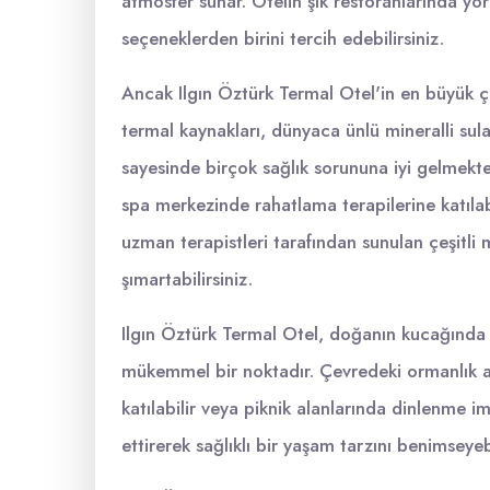
atmosfer sunar. Otelin şık restoranlarında yö
seçeneklerden birini tercih edebilirsiniz.
Ancak Ilgın Öztürk Termal Otel'in en büyük çek
termal kaynakları, dünyaca ünlü mineralli sula
sayesinde birçok sağlık sorununa iyi gelmektedi
spa merkezinde rahatlama terapilerine katılabil
uzman terapistleri tarafından sunulan çeşitli 
şımartabilirsiniz.
Ilgın Öztürk Termal Otel, doğanın kucağında ye
mükemmel bir noktadır. Çevredeki ormanlık ala
katılabilir veya piknik alanlarında dinlenme i
ettirerek sağlıklı bir yaşam tarzını benimseyeb