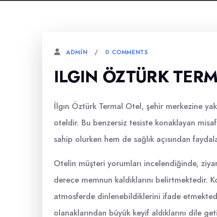
0 COMMENTS
ADMIN
ILGIN ÖZTÜRK TER
İlgın Öztürk Termal Otel, şehir merkezine yak
oteldir. Bu benzersiz tesiste konaklayan misaf
sahip olurken hem de sağlık açısından faydala
Otelin müşteri yorumları incelendiğinde, ziy
derece memnun kaldıklarını belirtmektedir. Ko
atmosferde dinlenebildiklerini ifade etmekted
olanaklarından büyük keyif aldıklarını dile ge