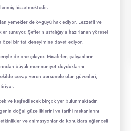
ilenmiş hissetmektedir.
ulan yemekler de övgüyü hak ediyor. Lezzetli ve
er sunuyor. Şeflerin ustalığıyla hazırlanan yöresel
ine özel bir tat deneyimine davet ediyor.
riyle de öne çıkıyor. Misafirler, çalışanların
larından büyük memnuniyet duyduklarını
ir şekilde cevap veren personele olan güvenleri,
iriyor.
cek ve keşfedilecek birçok yer bulunmaktadır.
genin doğal güzelliklerini ve tarihi mekanlarını
 etkinlikler ve animasyonlar da konuklara eğlenceli