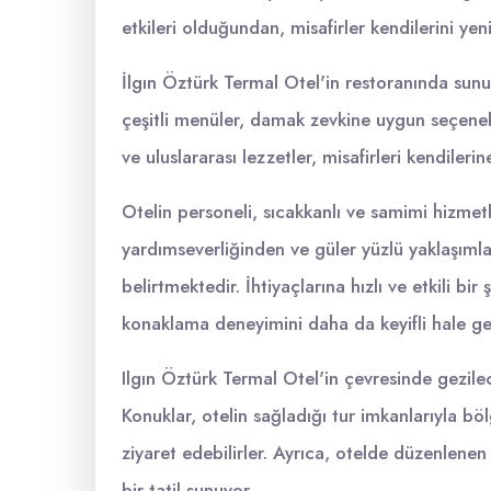
etkileri olduğundan, misafirler kendilerini yen
İlgın Öztürk Termal Otel'in restoranında sun
çeşitli menüler, damak zevkine uygun seçenekl
ve uluslararası lezzetler, misafirleri kendiler
Otelin personeli, sıcakkanlı ve samimi hizmetle
yardımseverliğinden ve güler yüzlü yaklaşım
belirtmektedir. İhtiyaçlarına hızlı ve etkili b
konaklama deneyimini daha da keyifli hale get
Ilgın Öztürk Termal Otel'in çevresinde gezile
Konuklar, otelin sağladığı tur imkanlarıyla böl
ziyaret edebilirler. Ayrıca, otelde düzenlenen
bir tatil sunuyor.