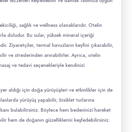
resel lezzetleri keşfedebilir ve damak tadınıza uygun
iciliği, sağlık ve wellness olanaklarıdır. Otelin
rla doludur. Bu sular, yüksek mineral içeriği
r. Ziyaretçiler, termal havuzların keyfini çıkarabilir,
ir ve streslerinden arınabilirler. Ayrıca, otelin
masaj ve tedavi seçenekleriyle kendinizi
r aldığı için doğa yürüyüşleri ve etkinlikler için de
nlarda yürüyüş yapabilir, bisiklet turlarına
mkanı bulabilirsiniz. Böylece hem bedeninizi hareket
ilir hem de doğanın güzelliklerini keşfedebilirsiniz.