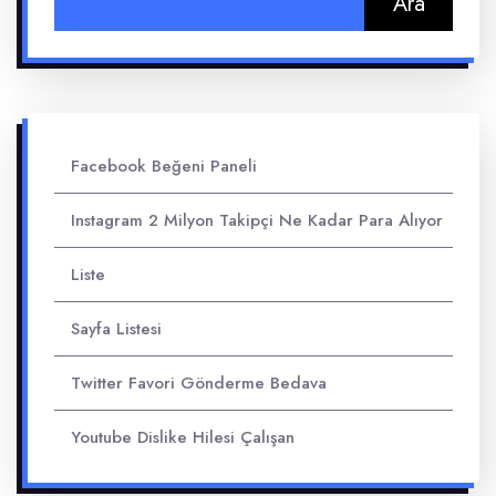
Facebook Beğeni Paneli
Instagram 2 Milyon Takipçi Ne Kadar Para Alıyor
Liste
Sayfa Listesi
Twitter Favori Gönderme Bedava
Youtube Dislike Hilesi Çalışan