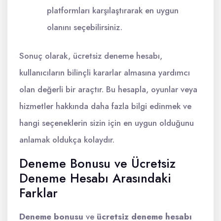
platformları karşılaştırarak en uygun
olanını seçebilirsiniz.
Sonuç olarak, ücretsiz deneme hesabı,
kullanıcıların bilinçli kararlar almasına yardımcı
olan değerli bir araçtır. Bu hesapla, oyunlar veya
hizmetler hakkında daha fazla bilgi edinmek ve
hangi seçeneklerin sizin için en uygun olduğunu
anlamak oldukça kolaydır.
Deneme Bonusu ve Ücretsiz
Deneme Hesabı Arasındaki
Farklar
Deneme bonusu
ve
ücretsiz deneme hesabı