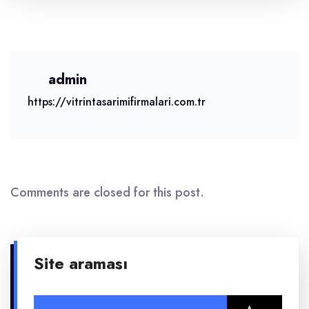
admin
https://vitrintasarimifirmalari.com.tr
Comments are closed for this post.
Site araması
Arama: