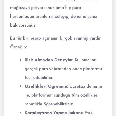
mağazaya giriyorsunuz ama hiç para
harcamadan ürünleri inceleyip, deneme şansı
buluyorsunuz!
Bu tür bir hesap açmanın birçok avantajı vardır.
Örneğin:
Risk Almadan Deneyim:
Kullanıcılar,
gerçek para yatırmadan önce platformu
test edebilirler.
Özellikleri Öğrenme:
Ücretsiz deneme
ile, platformun sunduğu tüm özellikleri
rahatlıkla öğrenebilirsiniz.
Karşılaştırma Yapma İmkanı:
Farklı