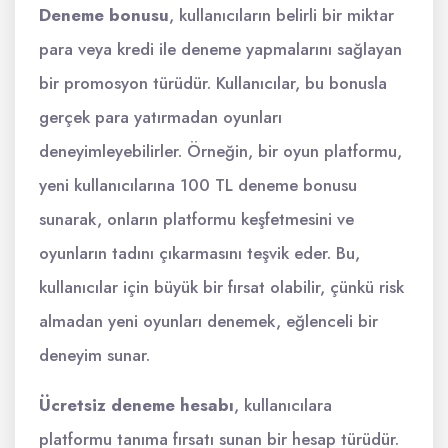
Deneme bonusu
, kullanıcıların belirli bir miktar
para veya kredi ile deneme yapmalarını sağlayan
bir promosyon türüdür. Kullanıcılar, bu bonusla
gerçek para yatırmadan oyunları
deneyimleyebilirler. Örneğin, bir oyun platformu,
yeni kullanıcılarına 100 TL deneme bonusu
sunarak, onların platformu keşfetmesini ve
oyunların tadını çıkarmasını teşvik eder. Bu,
kullanıcılar için büyük bir fırsat olabilir, çünkü risk
almadan yeni oyunları denemek, eğlenceli bir
deneyim sunar.
Ücretsiz deneme hesabı
, kullanıcılara
platformu tanıma fırsatı sunan bir hesap türüdür.