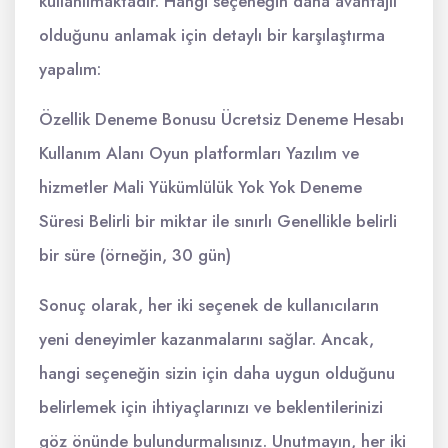
kullanılmaktadır. Hangi seçeneğin daha avantajlı
olduğunu anlamak için detaylı bir karşılaştırma
yapalım:
Özellik Deneme Bonusu Ücretsiz Deneme Hesabı
Kullanım Alanı Oyun platformları Yazılım ve
hizmetler Mali Yükümlülük Yok Yok Deneme
Süresi Belirli bir miktar ile sınırlı Genellikle belirli
bir süre (örneğin, 30 gün)
Sonuç olarak, her iki seçenek de kullanıcıların
yeni deneyimler kazanmalarını sağlar. Ancak,
hangi seçeneğin sizin için daha uygun olduğunu
belirlemek için ihtiyaçlarınızı ve beklentilerinizi
göz önünde bulundurmalısınız. Unutmayın, her iki