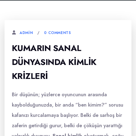
0 COMMENTS
ADMIN
KUMARIN SANAL
DÜNYASINDA KIMLIK
KRIZLERI
Bir düşünün; yüzlerce oyuncunun arasında
kaybolduğunuzda, bir anda “ben kimim?” sorusu
kafanızı kurcalamaya başlıyor. Belki de sarhoş bir
zaferin getirdiği gurur, belki de çöküşün yarattığı
yalnızlık duygusu.
Sanal kimlik
oluşturmak, çoğu