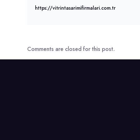
https://vitrintasarimifirmalari.com.tr
Comments are closed for this post.