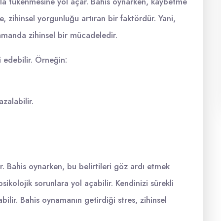
hızla tükenmesine yol açar. Bahis oynarken, kaybetme
se, zihinsel yorgunluğu artıran bir faktördür. Yani,
amanda zihinsel bir mücadeledir.
 edebilir. Örneğin:
zalabilir.
r. Bahis oynarken, bu belirtileri göz ardı etmek
kolojik sorunlara yol açabilir. Kendinizi sürekli
abilir. Bahis oynamanın getirdiği stres, zihinsel