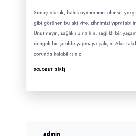
Sonuç olarak, bahis oynamanın zihinsel yorgun
gibi görünen bu aktivite, zihnimizi yıpratabilir
Unutmayın, sağlıklı bir zihin, sağlıklı bir ya
dengeli bir şekilde yapmaya çalışın. Aksi takd
zorunda kalabilirsiniz.
SOLOBET GIRIŞ
admin