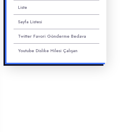
Liste
Sayfa Listesi
Twitter Favori Gönderme Bedava
Youtube Dislike Hilesi Çalışan