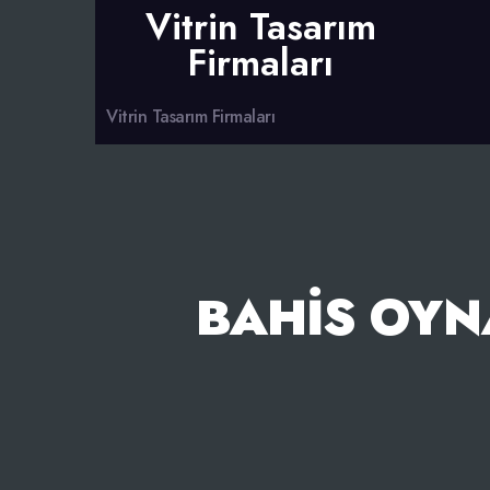
Vitrin Tasarım
Firmaları
Vitrin Tasarım Firmaları
BAHIS OYN