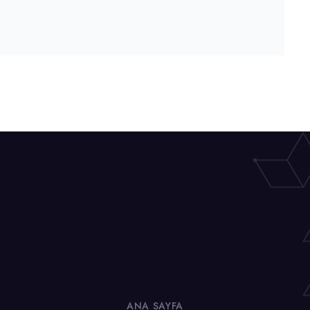
ANA SAYFA